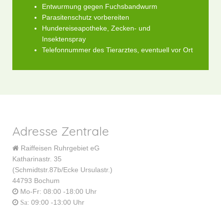
Entwurmung gegen Fuchsbandwurm
Parasitenschutz vorbereiten
Hundereiseapotheke, Zecken- und
Insektenspray
Telefonnummer des Tierarztes, eventuell vor Ort
Adresse Zentrale
Raiffeisen Ruhrgebiet eG
Katharinastr. 35
(Schmidtstr.87b/Ecke Ursulastr.)
44793 Bochum
Mo-Fr: 08:00 -18:00 Uhr
: 09:00 -13:00 Uhr
Sa